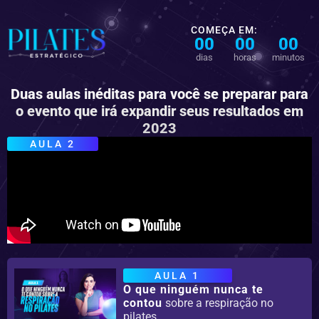
COMEÇA EM:
00
00
00
dias
horas
minutos
Duas aulas inéditas para você se preparar para
o evento que irá expandir seus resultados em
2023
AULA 2
AULA 1
O que ninguém nunca te
contou
sobre a respiração no
pilates