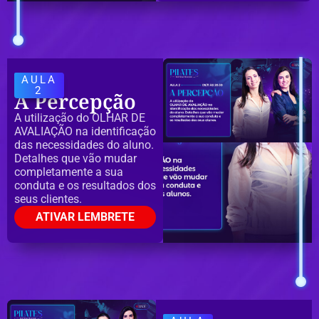
AULA
2
A Percepção
A utilização do OLHAR DE
AVALIAÇÃO na identificação
das necessidades do aluno.
Detalhes que vão mudar
completamente a sua
conduta e os resultados dos
seus clientes.
ATIVAR LEMBRETE