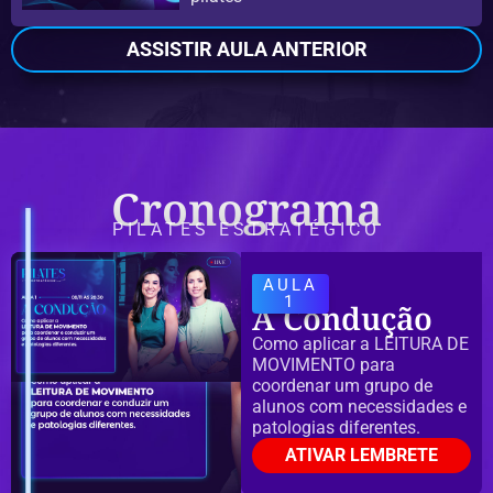
ASSISTIR AULA ANTERIOR
Cronograma
PILATES ESTRATÉGICO
AULA
1
A Condução
Como aplicar a LEITURA DE
MOVIMENTO para
coordenar um grupo de
alunos com necessidades e
patologias diferentes.
ATIVAR LEMBRETE